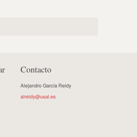
ar
Contacto
Alejandro García Reidy
alreidy@usal.es