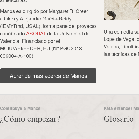
Manos es dirigido por Margaret R. Greer
(Duke) y Alejandro García-Reidy
(IEMYRhd, USAL), forma parte del proyecto
Una comedia su
coordinado
ASODAT
de la Universitat de
Lope de Vega, 
Valencia. Financiado por el
Valdés, identif
MCIU/AEI/FEDER, EU (ref.PGC2018-
las técnicas de
096004-A-100).
Aprende más acerca de Manos
Contribuye a Manos
Para entender M
¿Cómo empezar?
Glosario