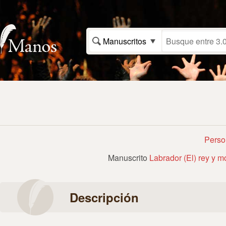
Manuscritos
Perso
Manuscrito
Labrador (El) rey y m
Descripción