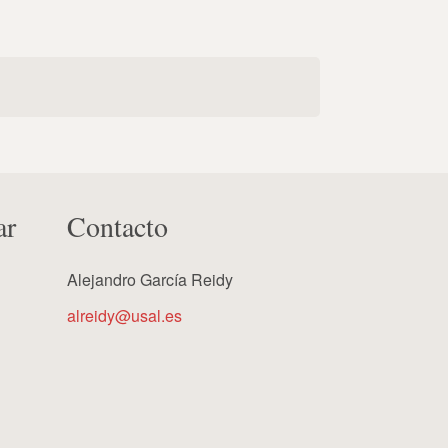
ar
Contacto
Alejandro García Reidy
alreidy@usal.es