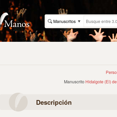
Manuscritos
Perso
Manuscrito
Hidalgote (El) d
Descripción