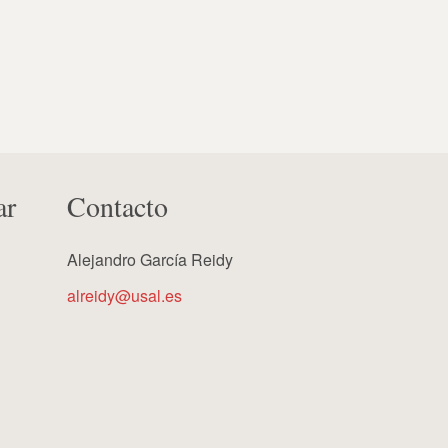
ar
Contacto
Alejandro García Reidy
alreidy@usal.es