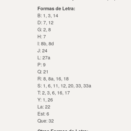
Formas de Letra:
B: 1, 3, 14
D: 7, 12
G: 2, 8
H: 7
I: 8b, 8d
J: 24
L: 27a
P: 9
Q: 21
R: 8, 8a, 16, 18
S: 1, 6, 11, 12, 20, 33, 33a
T: 2, 3, 6, 16, 17
Y: 1, 26
La: 22
Est: 6
Que: 32