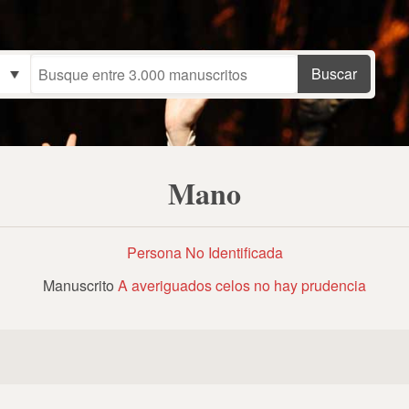
Mano
Persona No Identificada
Manuscrito
A averiguados celos no hay prudencia