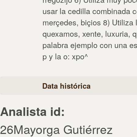
usar la cedilla combinada co
merçedes, biçios 8) Utiliza
quexamos, xente, luxuria, q
palabra ejemplo con una esp
p y la o: xpo^
Data histórica
Analista id:
26Mayorga Gutiérrez