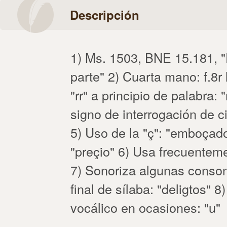
Descripción
1) Ms. 1503, BNE 15.181, "E
parte" 2) Cuarta mano: f.8r 
"rr" a principio de palabra: 
signo de interrogación de ci
5) Uso de la "ç": "emboçados
"preçio" 6) Usa frecuentement
7) Sonoriza algunas conso
final de sílaba: "deligtos" 8
vocálico en ocasiones: "u"