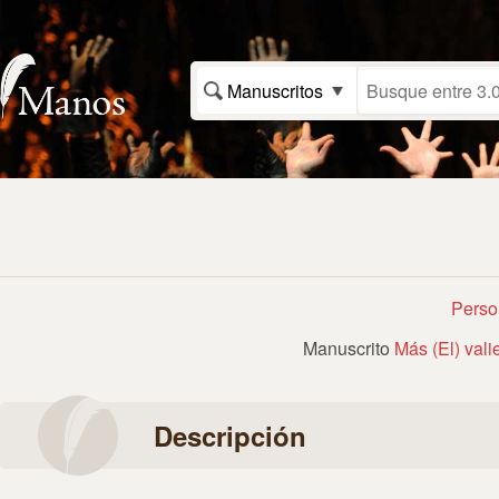
Manuscritos
Perso
Manuscrito
Más (El) vali
Descripción