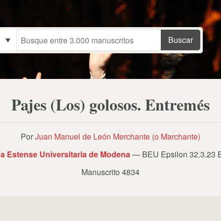
Pajes (Los) golosos. Entremés
Por
Juan Manuel de León Merchante (o Marchante)
ca Estense Universitaria de Modena
— BEU Epsilon 32.3.23 E
Manuscrito 4834