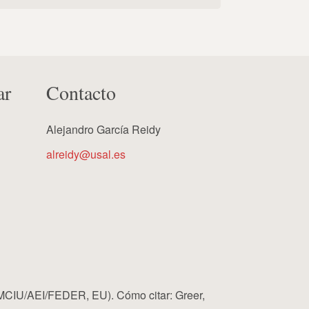
ar
Contacto
Alejandro García Reidy
alreidy@usal.es
MCIU/AEI/FEDER, EU). Cómo citar: Greer,