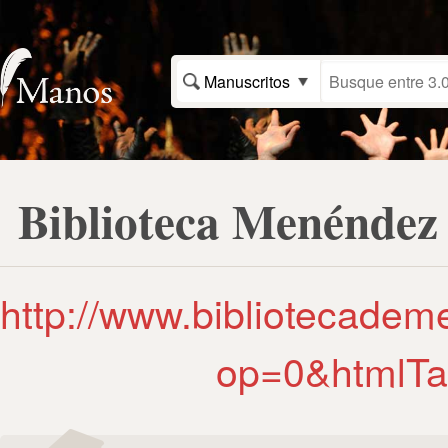
Manuscritos
Biblioteca Menéndez
http://www.bibliotecadem
op=0&htmlTar