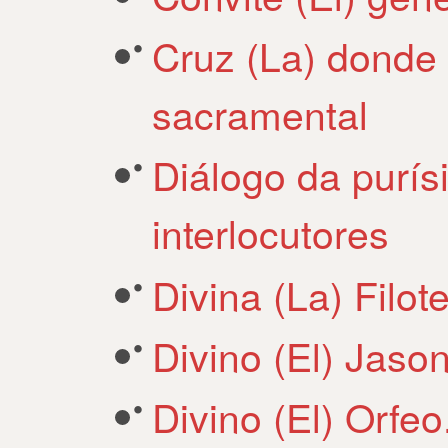
Cruz (La) donde 
sacramental
Diálogo da purí
interlocutores
Divina (La) Filo
Divino (El) Jaso
Divino (El) Orfe