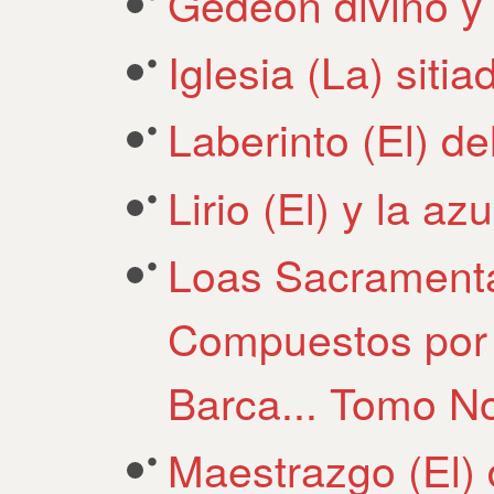
Gedeon divino y
Iglesia (La) siti
Laberinto (El) d
Lirio (El) y la a
Loas Sacramenta
Compuestos por 
Barca... Tomo N
Maestrazgo (El) 