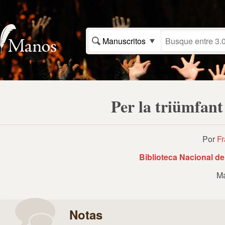
Manuscritos
Per la triümfant
Por
Fr
Biblioteca Nacional d
Ma
Notas