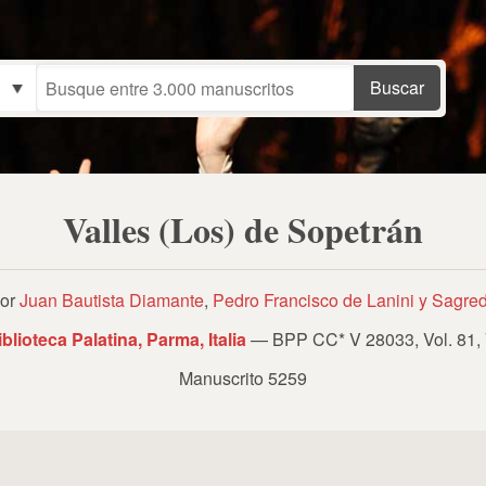
Valles (Los) de Sopetrán
or
Juan Bautista Diamante
,
Pedro Francisco de Lanini y Sagre
iblioteca Palatina, Parma, Italia
— BPP CC* V 28033, Vol. 81, 
Manuscrito 5259