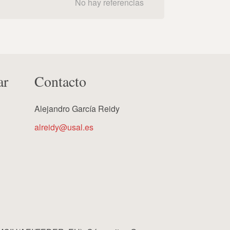
No hay referencias
ar
Contacto
Alejandro García Reidy
alreidy@usal.es