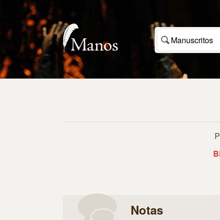
Manuscritos
P
B
Notas