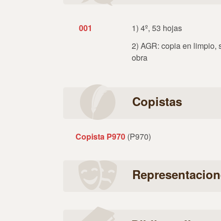
001
1) 4º, 53 hojas
2) AGR: copia en limpio,
obra
Copistas
Copista P970
(P970)
Representacion