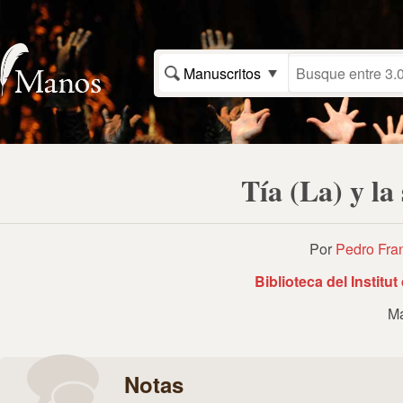
Manuscritos
Tía (La) y l
Por
Pedro Fra
Biblioteca del Institu
Ma
Notas