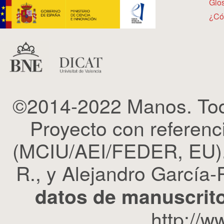
Glos
¿Có
©2014-2022 Manos. Tod
Proyecto con refere
(MCIU/AEI/FEDER, EU). 
R., y Alejandro García-R
datos de manuscrito
http://