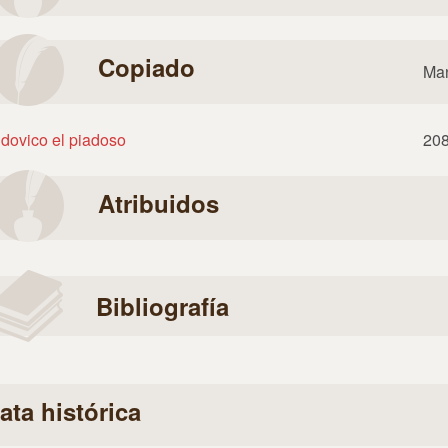
Copiado
Man
dovico el piadoso
20
Atribuidos
Bibliografía
ata histórica