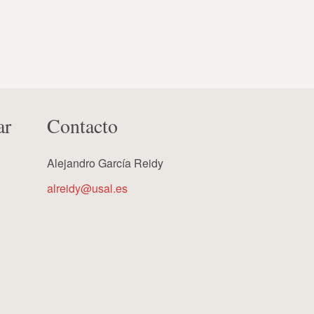
ar
Contacto
Alejandro García Reidy
alreidy@usal.es