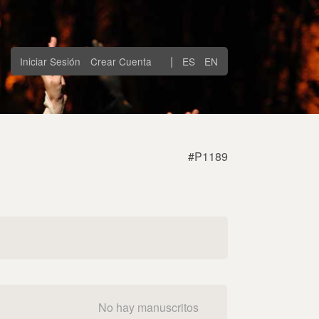
|
Iniciar Sesión
Crear Cuenta
ES
EN
#P1189
No hay manuscritos