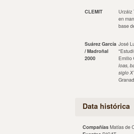
CLEMIT
Urzáiz 
en manu
base d
Suárez García
José L
/ Madroñal
"Estudi
2000
Emilio 
loas, b
siglo X
Granad
Data histórica
Compañías
Matías de 