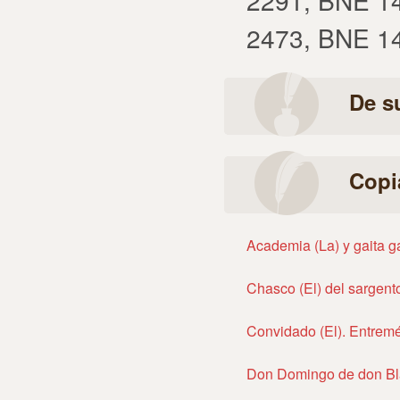
2291, BNE 14
2473, BNE 14
De s
Copi
Academia (La) y gaita g
Chasco (El) del sargent
Convidado (El). Entrem
Don Domingo de don Bl