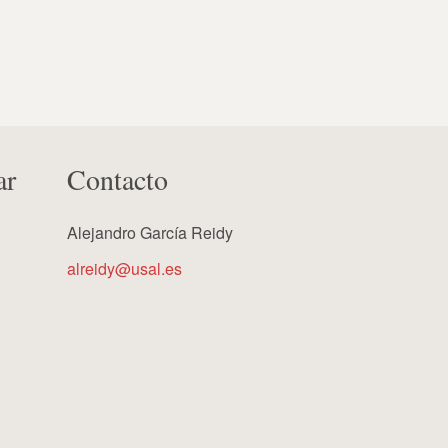
ar
Contacto
Alejandro García Reidy
alreidy@usal.es