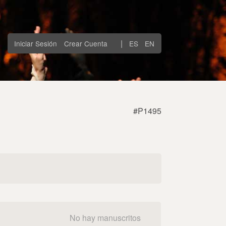
|
Iniciar Sesión
Crear Cuenta
ES
EN
#P1495
No hay manuscritos