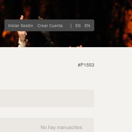
|
Iniciar Sesión
Crear Cuenta
ES
EN
#P1553
No hay manuscritos