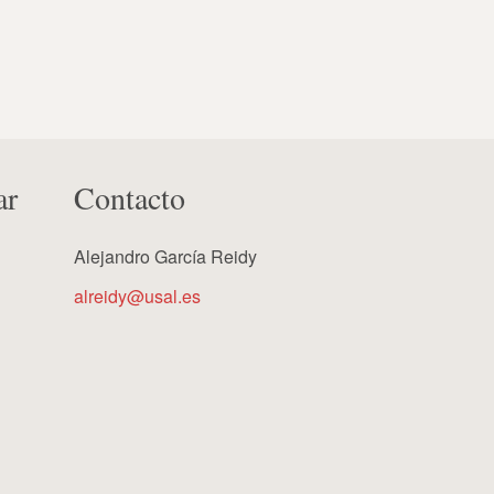
ar
Contacto
Alejandro García Reidy
alreidy@usal.es