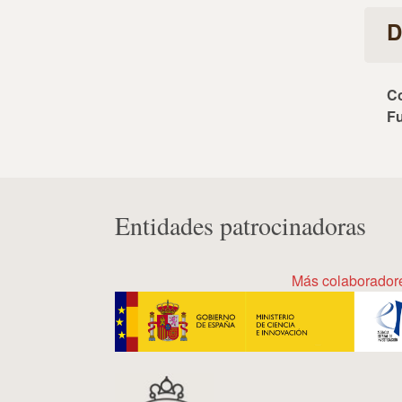
D
C
F
Entidades patrocinadoras
Más colaborador