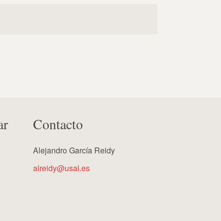
ar
Contacto
Alejandro García Reidy
alreidy@usal.es