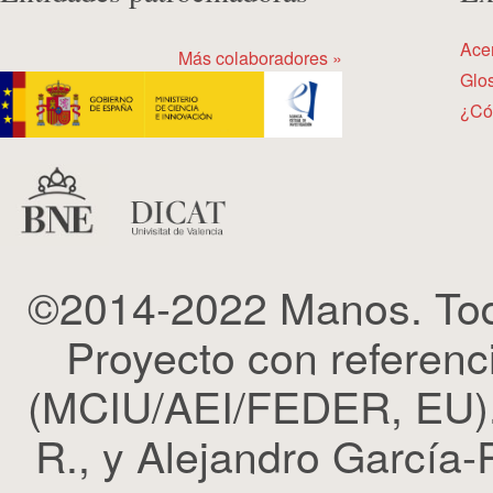
Ace
Más colaboradores »
Glos
¿Có
©2014-2022 Manos. Tod
Proyecto con refere
(MCIU/AEI/FEDER, EU). 
R., y Alejandro García-R