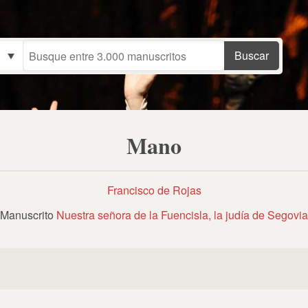
Mano
Francisco de Rojas
Manuscrito
Nuestra señora de la Fuencisla, la judía de Segovia