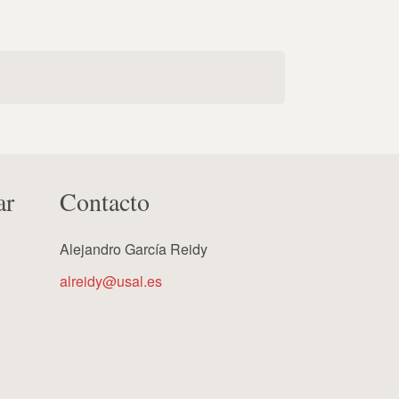
ar
Contacto
Alejandro García Reidy
alreidy@usal.es