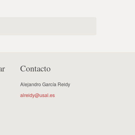
ar
Contacto
Alejandro García Reidy
alreidy@usal.es