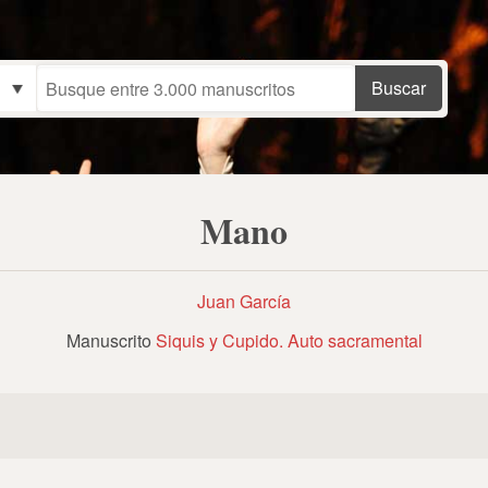
Mano
Juan García
Manuscrito
Siquis y Cupido. Auto sacramental