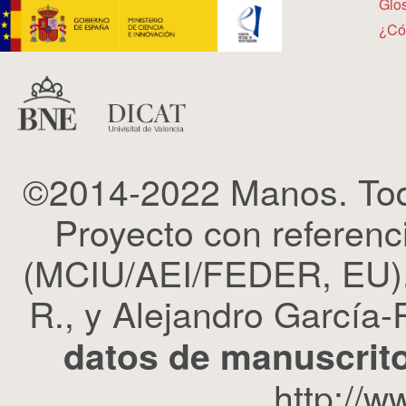
Glos
¿Có
©2014-2022 Manos. Tod
Proyecto con refere
(MCIU/AEI/FEDER, EU). 
R., y Alejandro García-R
datos de manuscrito
http://