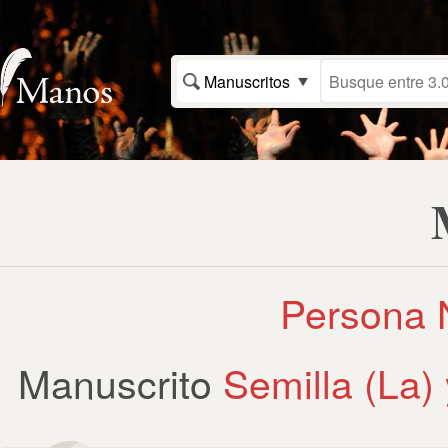
Manuscritos
Persona N
Manuscrito
Semilla (La)