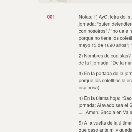
001
Notas: 1) AyC: letra del s
jornada: "quien defendier
con nosotros" / "no uale n
porque no tiene los coleti
mayo 15 de 1690 años"; "P
2) Nombres de copistas? Al
de la I jornada: "De la 
3) En la portada de la jorn
porque los coletillos la 
espinosa)
4) En la última hoja: "Sac
jornada: Alavado sea el S
..... Amen. Sacola en Vale
5) A la vuelta de la últim
que paso ante mi y queda