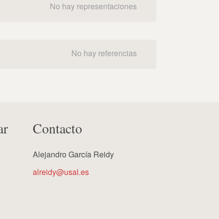
No hay representaciones
No hay referencias
ar
Contacto
Alejandro García Reidy
alreidy@usal.es