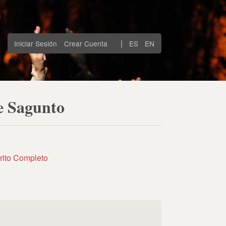
|
Iniciar Sesión
Crear Cuenta
ES
EN
de Sagunto
rito Completo