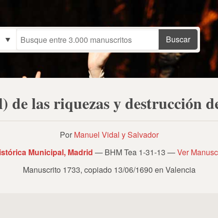
) de las riquezas y destrucción 
Por
Manuel Vidal y Salvador
istórica Municipal, Madrid
— BHM Tea 1-31-13 —
Ver Manusc
Manuscrito 1733
,
copiado 13/06/1690 en Valencia