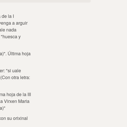
 de la I
venga a arguir
uale nada
; "huesca y
a)". Última hoja
er: "si uale
Con otra letra:
a hoja de la III
la Virxen Maria
a)"
con su orixinal