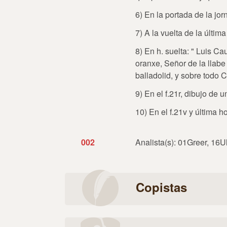
6) En la portada de la jor
7) A la vuelta de la últim
8) En h. suelta: " Luis 
oranxe, Señor de la llabe
balladolid, y sobre todo
9) En el f.21r, dibujo de u
10) En el f.21v y última h
002
Analista(s): 01Greer, 16U
Copistas