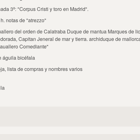
nada 3ª: "Corpus Cristi y toro en Madrid".
a h. notas de "atrezzo"
Cauallero del orden de Calatraba Duque de mantua Marques de l
 dorada, Capitan Jeneral de mar y tierra. archiduque de mallor
 Cauallero Comediante"
n águila bicéfala
oja, lista de compras y nombres varios
lla