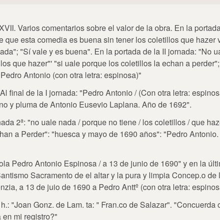
 XVII. Varios comentarios sobre el valor de la obra. En la portada
e que esta comedia es buena sin tener los coletillos que hazer 
ada"; "Sí vale y es buena". En la portada de la II jornada: "No 
llos que hazer"' "si uale porque los coletillos la echan a perder"
edro Antonio (con otra letra: espinosa)"
 final de la I jornada: "Pedro Antonio / (Con otra letra: espinos
mano y pluma de Antonio Eusevio Laplana. Año de 1692".
ada 2ª: "no uale nada / porque no tiene / los coletillos / que haz
echan a Perder": "huesca y mayo de 1690 años": "Pedro Antonio. (
ola Pedro Antonio Espinosa / a 13 de junio de 1690" y en la últim
antismo Sacramento de el altar y la pura y limpia Concep.o de 
nzia, a 13 de juio de 1690 a Pedro Anttº (con otra letra: espinos
a h.: "Joan Gonz. de Lam. ta: " Fran.co de Salazar". "Concuerda 
 en mi registro?"