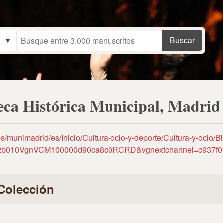
teca Histórica Municipal, Madri
es/munimadrid/es/Inicio/Cultura-ocio-y-deporte/Cultura-y-ocio/Bi
2082b010VgnVCM100000d90ca8c0RCRD&vgnextchannel=c93
Colección