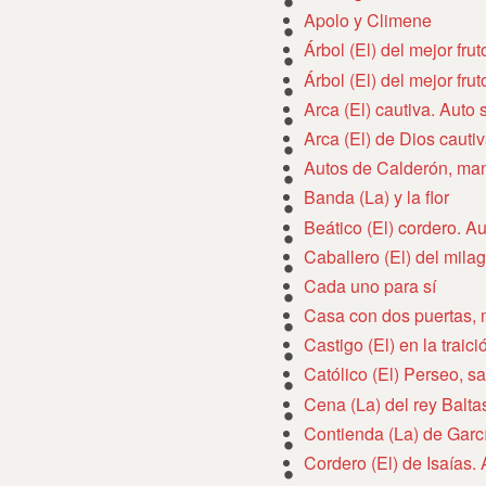
Apolo y Climene
Árbol (El) del mejor fru
Árbol (El) del mejor fru
Arca (El) cautiva. Auto
Arca (El) de Dios cauti
Autos de Calderón, man
Banda (La) y la flor
Beático (El) cordero. A
Caballero (El) del milag
Cada uno para sí
Casa con dos puertas, 
Castigo (El) en la traici
Católico (El) Perseo, s
Cena (La) del rey Balta
Contienda (La) de Garc
Cordero (El) de Isaías.