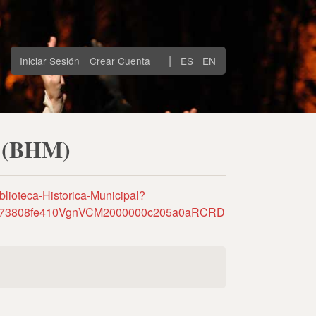
|
Iniciar Sesión
Crear Cuenta
ES
EN
d (BHM)
blioteca-Historica-Municipal?
7f073808fe410VgnVCM2000000c205a0aRCRD