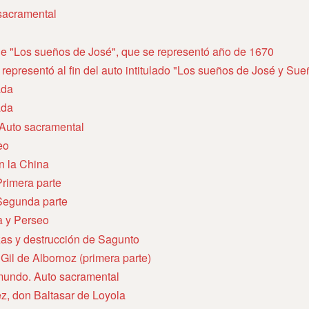
 sacramental
de "Los sueños de José", que se representó año de 1670
representó al fin del auto intitulado "Los sueños de José y S
ada
ada
 Auto sacramental
eo
n la China
rimera parte
Segunda parte
 y Perseo
zas y destrucción de Sagunto
 Gil de Albornoz (primera parte)
mundo. Auto sacramental
ez, don Baltasar de Loyola