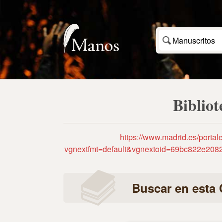
Manuscritos
Biblio
https://www.madrid.es/portal
vgnextfmt=default&vgnextoid=69bc822e
Buscar en esta 