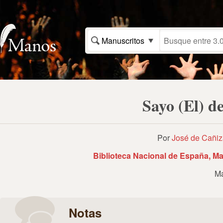
Manuscritos
Sayo (El) d
Por
José de Cañiz
Biblioteca Nacional de España, Ma
Ma
Notas