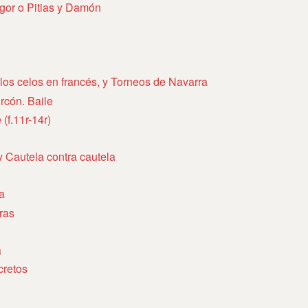
igor o Pitias y Damón
 los celos en francés, y Torneos de Navarra
rcón. Baile
 (f.11r-14r)
y Cautela contra cautela
a
ras
a
cretos