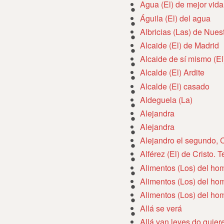
Agua (El) de mejor vida
Águila (El) del agua
Albricias (Las) de Nues
Alcaide (El) de Madrid
Alcaide de sí mismo (El
Alcalde (El) Ardite
Alcalde (El) casado
Aldeguela (La)
Alejandra
Alejandra
Alejandro el segundo, C
Alférez (El) de Cristo. T
Alimentos (Los) del ho
Alimentos (Los) del ho
Alimentos (Los) del ho
Allá se verá
Allá van leyes do quier