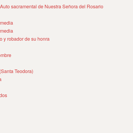
. Auto sacramental de Nuestra Señora del Rosario
Comedia
Comedia
ño y robador de su honra
ombre
 (Santa Teodora)
a
ados