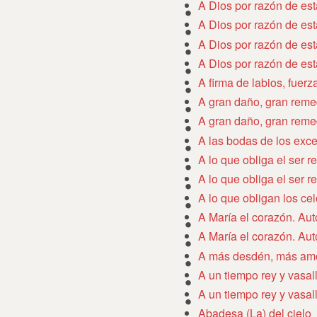
A Dios por razón de es
A Dios por razón de es
A Dios por razón de es
A Dios por razón de es
A firma de labios, fuerz
A gran daño, gran reme
A gran daño, gran reme
A las bodas de los exc
A lo que obliga el ser r
A lo que obliga el ser r
A lo que obligan los ce
A María el corazón. Au
A María el corazón. Au
A más desdén, más am
A un tiempo rey y vasal
A un tiempo rey y vasal
Abadesa (La) del cielo