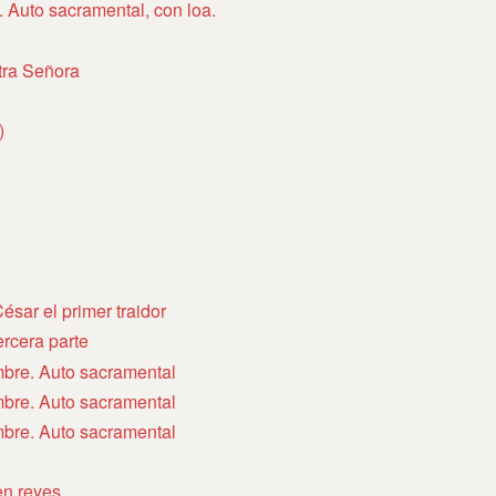
. Auto sacramental, con loa.
tra Señora
)
ésar el primer traidor
ercera parte
mbre. Auto sacramental
mbre. Auto sacramental
mbre. Auto sacramental
en reyes