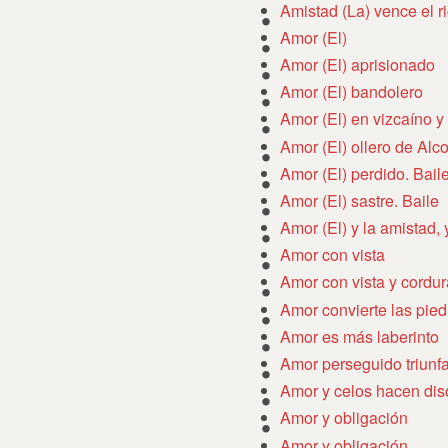
Amistad (La) vence el r
Amor (El)
Amor (El) aprisionado
Amor (El) bandolero
Amor (El) en vizcaíno y
Amor (El) ollero de Alco
Amor (El) perdido. Baile
Amor (El) sastre. Baile
Amor (El) y la amistad, 
Amor con vista
Amor con vista y cordur
Amor convierte las pied
Amor es más laberinto
Amor perseguido triunf
Amor y celos hacen dis
Amor y obligación
Amor y obligación