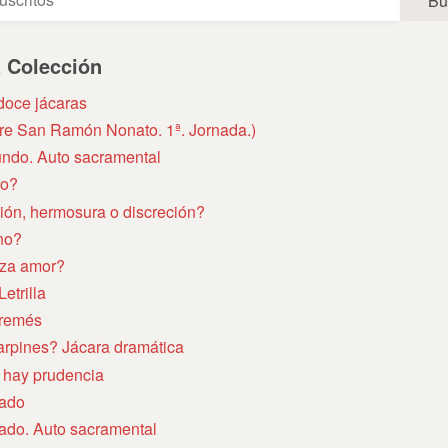
a Colección
doce jácaras
obre San Ramón Nonato. 1ª. Jornada.)
mundo. Auto sacramental
ro?
ión, hermosura o discreción?
no?
nza amor?
Letrilla
tremés
rpines? Jácara dramática
 hay prudencia
tado
tado. Auto sacramental