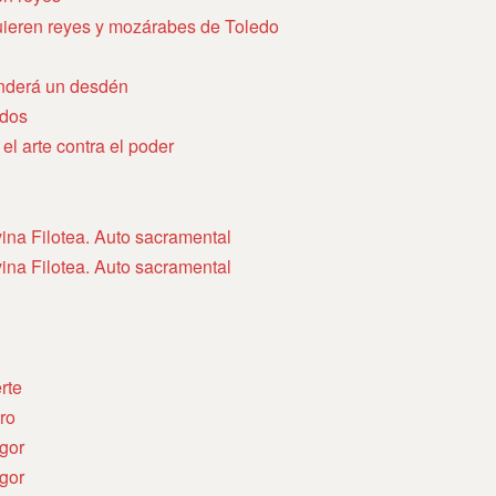
uieren reyes y mozárabes de Toledo
nderá un desdén
idos
el arte contra el poder
ina Filotea. Auto sacramental
ina Filotea. Auto sacramental
rte
ro
igor
igor