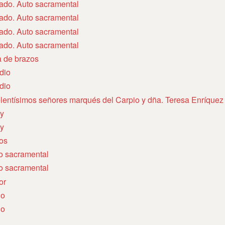
tado. Auto sacramental
tado. Auto sacramental
tado. Auto sacramental
tado. Auto sacramental
a de brazos
dio
dio
elentísimos señores marqués del Carpio y dña. Teresa Enríquez
ey
ey
los
to sacramental
to sacramental
or
lo
lo