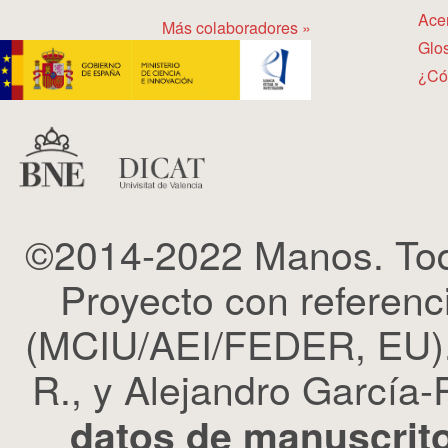
Ace
Más colaboradores »
Glos
¿Có
©2014-2022 Manos. Tod
Proyecto con refere
(MCIU/AEI/FEDER, EU). 
R., y Alejandro García-R
datos de manuscrito