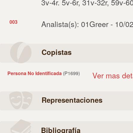
3v-4r. 5v-6r, 31v-32r, 59v-6
003
Analista(s): 01Greer - 10/0
Copistas
Persona No Identificada
(P1699)
Ver mas det
Representaciones
Bibliografía