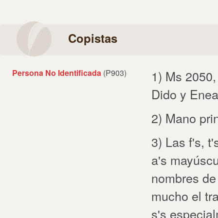
Copistas
Persona No Identificada
(P903)
1) Ms 2050,
Dido y Ene
2) Mano prin
3) Las f's, t
a's mayúscu
nombres de 
mucho el tra
s's especial