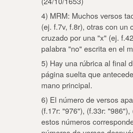
(24/10/1653)
4) MRM: Muchos versos tac
(ej. f.7v, f.8r), otras con u
cruzado por una "x" (ej. f.42
palabra "no" escrita en el ma
5) Hay una rúbrica al final d
página suelta que antecede
mano principal.
6) El número de versos apar
(f.17r: "976"), (f.33r: "986")
estos números corresponden 
números de versos después