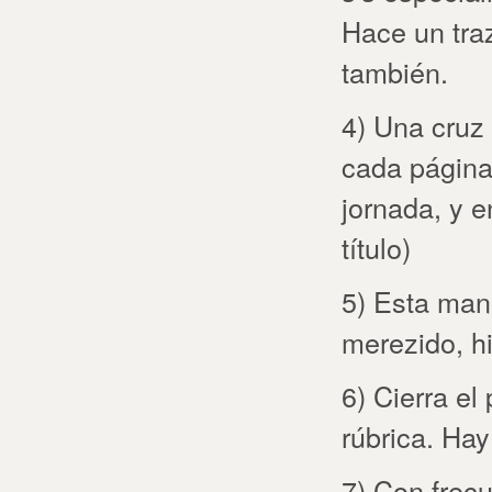
Hace un traz
también.
4) Una cruz 
cada página
jornada, y e
título)
5) Esta mano
merezido, hi
6) Cierra el
rúbrica. Hay
7) Con frecu