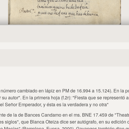
(el número cambiado en lápiz en PM de 16.994 a 15.124). En la p
su autor". En la primera hoja (f.2r): "Fiesta que se representó 
el Señor Emperador, y ésta es la verdadera y no otra"
nte de la de Bances Candamo en el ms. BNE 17.459 de "Theatro
s siglos", que Blanca Oteiza dice ser autógrafo, en su edición 
o Macías" (Pamplona, Eunsa, 2000). Gayangos también dice qu