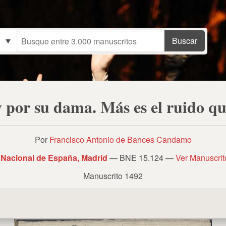
y por su dama. Más es el ruido qu
Por
Francisco Antonio de Bances Candamo
 Nacional de España, Madrid
— BNE 15.124 —
Ver Manuscri
Manuscrito 1492