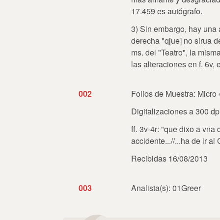
17.459 es autógrafo.
3) Sin embargo, hay una a
derecha "q[ue] no sirua 
ms. del "Teatro", la mism
las alteraciones en f. 6v,
002
Folios de Muestra: Micro 
Digitalizaciones a 300 d
ff. 3v-4r: "que dixo a vna
accidente...//...ha de ir al
Recibidas 16/08/2013
003
Analista(s): 01Greer