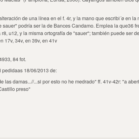
lteración de una línea en el f. 4r, y la mano que escribi´ø en l
de sauer" podría ser la de Bances Candamo. Emplea la que36 fr
a r8, u12, y la misma ortografía de "sauer"; también puede ser d
 en 17v, 34v, en 39v, en 41v
4933, 84 fot.
pi pedidaas 18/06/2013 de:
 de las damas...//...si por esto no he medrado" ff. 41v-42r: "a abe
 Castillo preso"