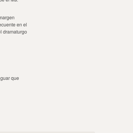
a margen
ecuente en el
el dramaturgo
riguar que