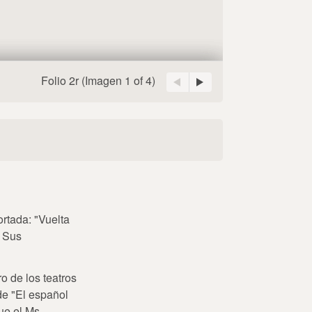
Folio 2r
(Imagen
1 of 4
)
ortada: "Vuelta
a Sus
 de los teatros
de "El español
e el Ms.