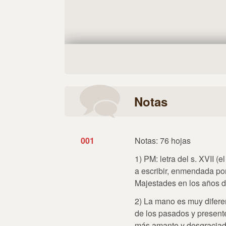
Notas
001
Notas: 76 hojas
1) PM: letra del s. XVII 
a escribir, enmendada por 
Majestades en los años d
2) La mano es muy difere
de los pasados y presente
más amante y desgraciad