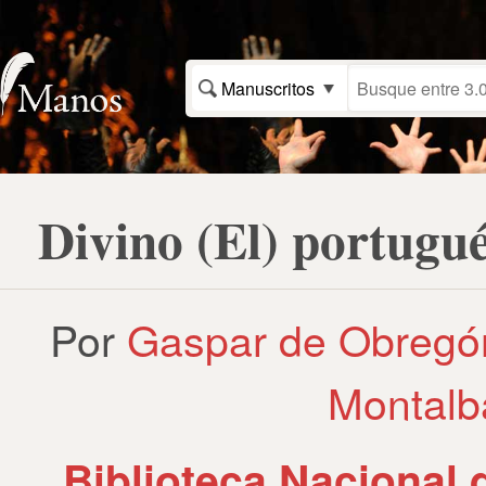
Manuscritos
Divino (El) portugu
Por
Gaspar de Obregón
Montalbá
Biblioteca Nacional