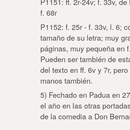
P1151: ff. 2r-24v; f. 33v, de l
f. 68r
P1152: f. 25r - f. 33v, l. 6; 
tamaño de su letra; muy gr
páginas, muy pequeña en f. 
Pueden ser también de est
del texto en ff. 6v y 7r, pe
manos también.
5) Fechado en Padua en 27/
el año en las otras portada
de la comedia a Don Berna