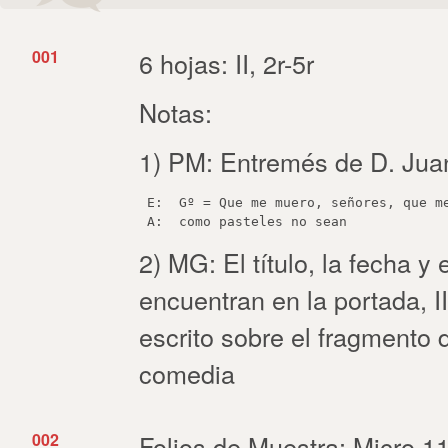
001
6 hojas: II, 2r-5r
Notas:
1) PM: Entremés de D. Jua
 E:  Gº = Que me muero, señores, que me
2) MG: El título, la fecha 
encuentran en la portada, II
escrito sobre el fragmento 
comedia
002
Folios de Muestra: Micro 11