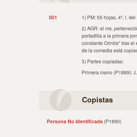
001
1) PM: 55 hojas, 4º, l. del 
2) AGR: el ms. perteneció
portadilla a la primera j
constante Orintia" tras e
de la comedia está copiad
3) Partes copiadas:
Primera mano (P1889): J. 
Copistas
Persona No Identificada
(P1890)