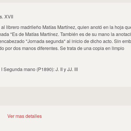
s. XVII
 al librero madrileño Matías Martínez, quien anotó en la hoja qu
ornada "Es de Matías Martínez. También es de su mano la anotaci
l encabezado "Jornada segunda" al inicio de dicho acto. Sin emb
o por dos manos diferentes. Se trata de una copia en limpio
I Segunda mano (P1890): J. II y JJ. III
Ver mas detalles