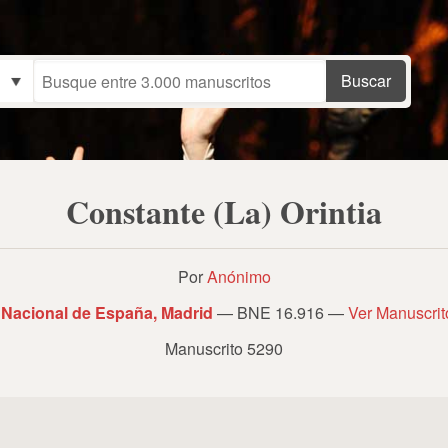
Constante (La) Orintia
Por
Anónimo
 Nacional de España, Madrid
— BNE 16.916 —
Ver Manuscri
Manuscrito 5290