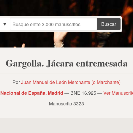
Gargolla. Jácara entremesada
Por
Juan Manuel de León Merchante (o Marchante)
 Nacional de España, Madrid
— BNE 16.925 —
Ver Manuscri
Manuscrito 3323