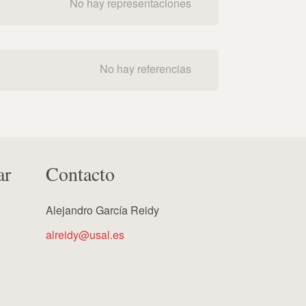
No hay representaciones
No hay referencias
ar
Contacto
Alejandro García Reidy
alreidy@usal.es