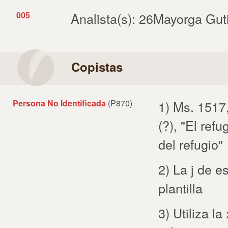
005
Analista(s): 26Mayorga Gut
Copistas
Persona No Identificada
(P870)
1) Ms. 1517
(?), "El ref
del refugio"
2) La j de 
plantilla
3) Utiliza l