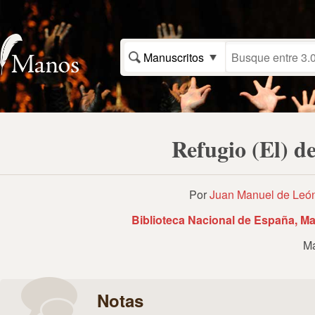
Manuscritos
Refugio (El) d
Por
Juan Manuel de León
Biblioteca Nacional de España, Ma
Ma
Notas