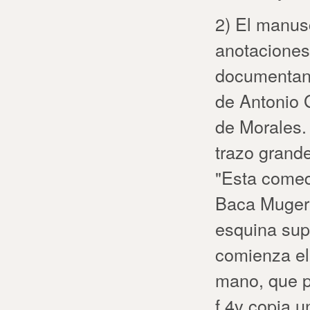
2) El manus
anotaciones
documentan 
de Antonio 
de Morales. 
trazo grande
"Esta comed
Baca Muger 
esquina supe
comienza el
mano, que p
f.4v copia u