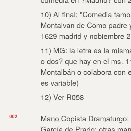
10) Al final: "Comedia fam
Montalvan de Como padre 
1629 madrid y nobiembre 2
11) MG: la letra es la mis
o dos? que hay en el ms. 11
Montalbán o colabora con e
es variable)
12) Ver R058
002
Mano Copista Dramaturgo: 
García de Prado; otras mano