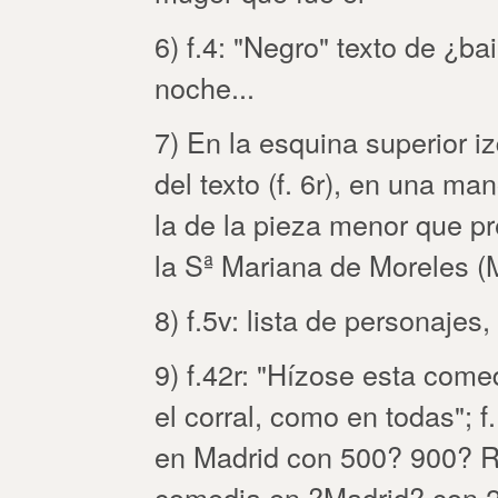
6) f.4: "Negro" texto de ¿ba
noche...
7) En la esquina superior i
del texto (f. 6r), en una m
la de la pieza menor que p
la Sª Mariana de Moreles (
8) f.5v: lista de personajes
9) f.42r: "Hízose esta come
el corral, como en todas"; 
en Madrid con 500? 900? Re
comedia en ?Madrid? con 2