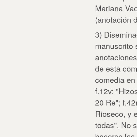
Mariana Vac
(anotación d
3) Diseminad
manuscrito 
anotaciones
de esta come
comedia en
f.12v: "Hiz
20 Re
"; f.4
Rioseco, y 
todas". No 
hacerse las