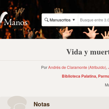
Manuscritos
Vida y muert
Por
Andrés de Claramonte (Atribuido)
,
Biblioteca Palatina, Parma,
Ma
Notas