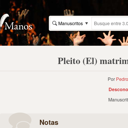
Manuscritos
Pleito (El) matri
Por
Pedro
Descono
Manuscri
Notas