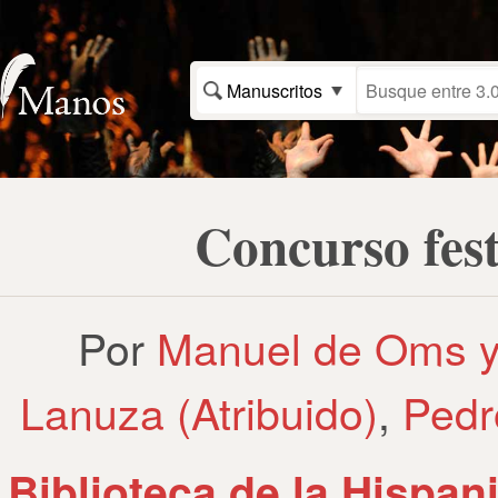
Manuscritos
Concurso fest
Por
Manuel de Oms y
Lanuza (Atribuido)
,
Pedr
Biblioteca de la Hispan