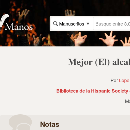
Manuscritos
Mejor (El) alca
Por
Lope 
Biblioteca de la Hispanic Societ
Ma
Notas