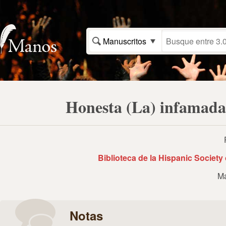
Manuscritos
Honesta (La) infamada 
Biblioteca de la Hispanic Societ
Ma
Notas