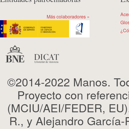
Ace
Más colaboradores »
Glos
¿Có
©2014-2022 Manos. Tod
Proyecto con refere
(MCIU/AEI/FEDER, EU). 
R., y Alejandro García-R