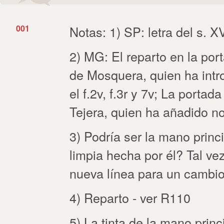
001
Notas: 1) SP: letra del s. XV
2) MG: El reparto en la po
de Mosquera, quien ha int
el f.2v, f.3r y 7v; La port
Tejera, quien ha añadido not
3) Podría ser la mano princ
limpia hecha por él? Tal ve
nueva línea para un cambio
4) Reparto - ver R110
5) La tinta de la mano princ