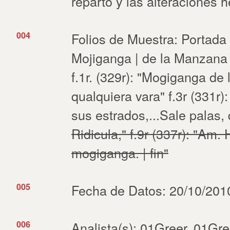
reparto y las alteraciones
004
Folios de Muestra: Portada y
Mojiganga | de la Manzana |
f.1r. (329r): "Mogiganga de
qualquiera vara" f.3r (331r)
sus estrados,...Sale palas
Ridicula," f.9r (337r): "Am. 
mogiganga. | fin"
005
Fecha de Datos: 20/10/201
006
Analista(s): 01Greer, 01Gree