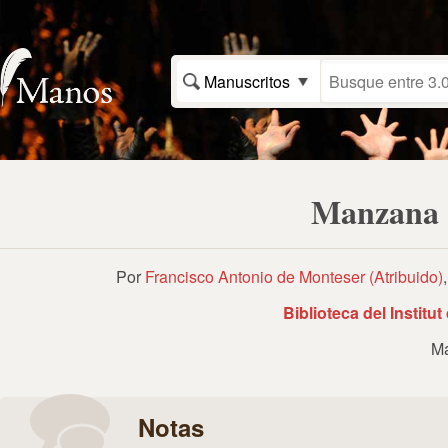
Manuscritos
Manzana 
Por
Francisco Antonio de Monteser (Atribuido)
Biblioteca del Institu
Ma
Notas