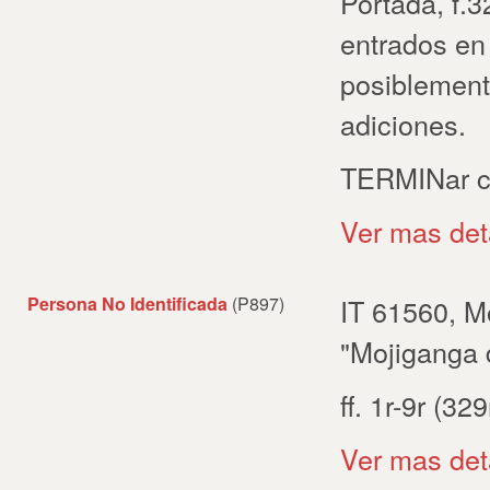
Portada, f.3
entrados en 
posiblement
adiciones.
TERMINar co
Ver mas det
Persona No Identificada
(P897)
IT 61560, M
"Mojiganga 
ff. 1r-9r (32
Ver mas det