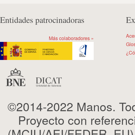
Entidades patrocinadoras
Ex
Ace
Más colaboradores »
Glos
¿Có
©2014-2022 Manos. Tod
Proyecto con refere
(MCIU/AEI/FEDER, EU). 