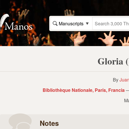
Manuscripts
Gloria 
By
Juan
Bibliothèque Nationale, París, Francia
—
Ma
Notes