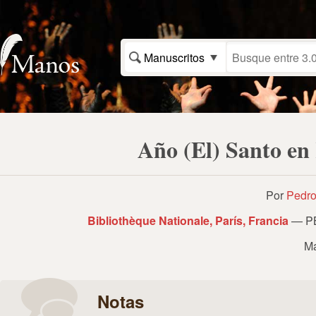
Manuscritos
Año (El) Santo en
Por
Pedro
Bibliothèque Nationale, París, Francia
— PB
Ma
Notas