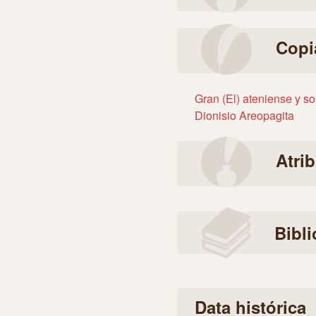
Copi
Gran (El) ateniense y so
Dionisio Areopagita
Atri
Bibli
Data histórica