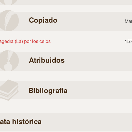
Copiado
Man
agedia (La) por los celos
15
Atribuidos
Bibliografía
ata histórica