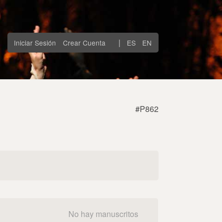
|
Iniciar Sesión
Crear Cuenta
ES
EN
#P862
No hay manuscritos