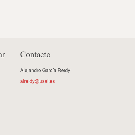
ar
Contacto
Alejandro García Reidy
alreidy@usal.es